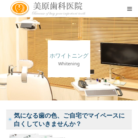
医院のコンセプト
診療案内
ホワイトニング
治療案内
Whitening
アクセス
スタッフ紹介
気になる歯の色、ご自宅でマイペースに
スタッフブログ
白くしていきませんか？