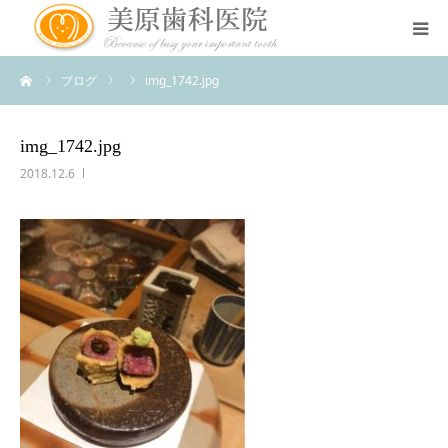
ーム
ブログ
img_1742.jpg
医院のコンセプト
診療案内
img_1742.jpg
2018.12.6
治療案内
アクセス
スタッフ紹介
スタッフブログ