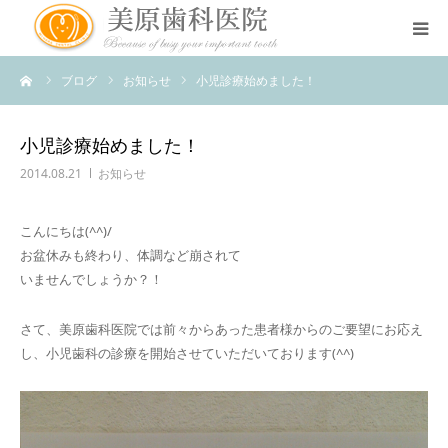
ーム
ブログ
お知らせ
小児診療始めました！
医院のコンセプト
診療案内
小児診療始めました！
2014.08.21
お知らせ
治療案内
こんにちは(^^)/
お盆休みも終わり、体調など崩されて
アクセス
いませんでしょうか？！
スタッフ紹介
さて、美原歯科医院では前々からあった患者様からのご要望にお応え
し、小児歯科の診療を開始させていただいております(^^)
スタッフブログ