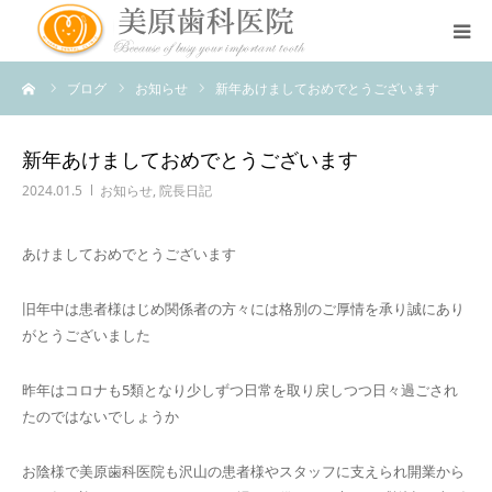
ーム
ブログ
お知らせ
新年あけましておめでとうございます
医院のコンセプト
診療案内
新年あけましておめでとうございます
2024.01.5
お知らせ
,
院長日記
治療案内
あけましておめでとうございます
アクセス
旧年中は患者様はじめ関係者の方々には格別のご厚情を承り誠にあり
がとうございました
スタッフ紹介
昨年はコロナも5類となり少しずつ日常を取り戻しつつ日々過ごされ
スタッフブログ
たのではないでしょうか
お陰様で美原歯科医院も沢山の患者様やスタッフに支えられ開業から