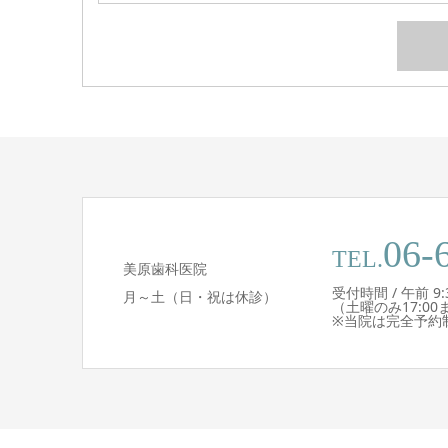
06-
TEL.
美原歯科医院
受付時間 / 午前 9:30 
月～土（日・祝は休診）
（土曜のみ17:00
※当院は完全予約