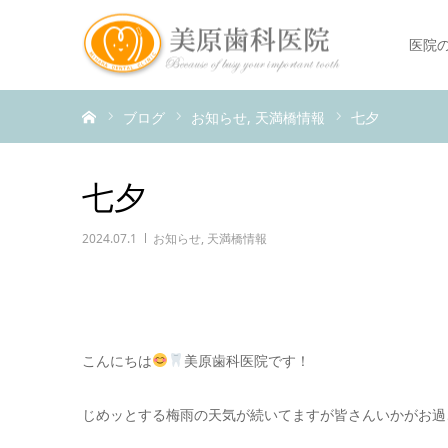
医院
ホーム
ブログ
お知らせ
天満橋情報
七夕
七夕
2024.07.1
お知らせ
,
天満橋情報
こんにちは
美原歯科医院です！
じめッとする梅雨の天気が続いてますが皆さんいかがお過