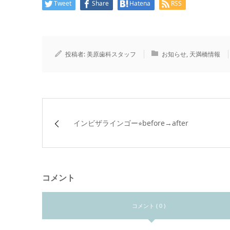
Tweet
Share
Hatena
RSS
投稿者:
美原歯科スタッフ
お知らせ
,
天満橋情報
インビザラインゴー⭐︎before→after
コメント
コメント ( 0 )