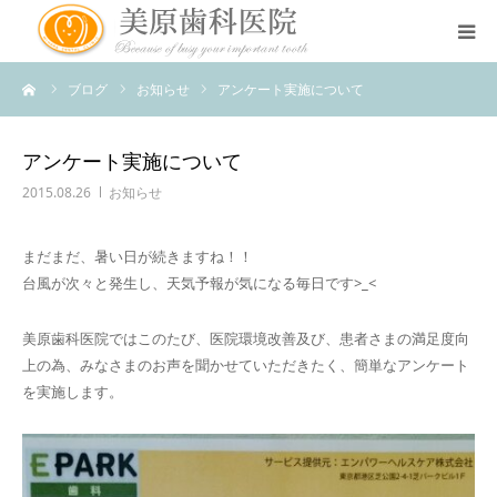
ーム
ブログ
お知らせ
アンケート実施について
医院のコンセプト
診療案内
アンケート実施について
2015.08.26
お知らせ
治療案内
まだまだ、暑い日が続きますね！！
台風が次々と発生し、天気予報が気になる毎日です>_<
アクセス
美原歯科医院ではこのたび、医院環境改善及び、患者さまの満足度向
スタッフ紹介
上の為、みなさまのお声を聞かせていただきたく、簡単なアンケート
を実施します。
スタッフブログ