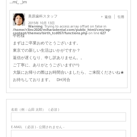
…m(_ _)m
美原歯科スタッフ
返信
引用
2015年 10月 13日
Warning
: Trying to access array offset on false in
/home/r3inc2026/miharadental.com/public_html/cms/wp-
content/themes/birth_tcd057/functions.php
on line
627
中村様
まずはご卒業おめでとうございます。
東京での新しい生活はいかがですか？
返信が遅くなり、申し訳ありません。。
ご丁寧に、ありがとうございます(^^)
大阪にお帰りの際はお時間合いましたら、ご来院くださいね★
お待ちしております。 DH河合
名前（例：山田 太郎）
( 必須 )
E-MAIL
( 必須 ) - 公開されません -