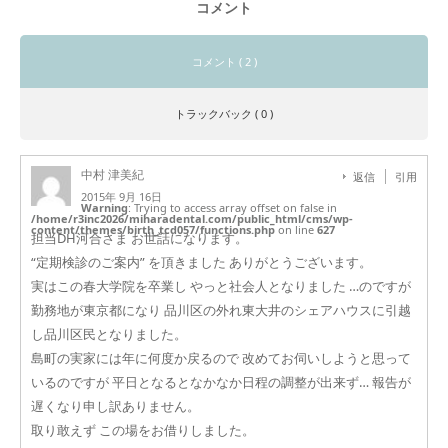
コメント
コメント ( 2 )
トラックバック ( 0 )
中村 津美紀
返信
引用
2015年 9月 16日
Warning
: Trying to access array offset on false in
/home/r3inc2026/miharadental.com/public_html/cms/wp-
content/themes/birth_tcd057/functions.php
on line
627
担当DH河合さま お世話になります。
“定期検診のご案内” を頂きました ありがとうございます。
実はこの春大学院を卒業し やっと社会人となりました …のですが
勤務地が東京都になり 品川区の外れ東大井のシェアハウスに引越
し品川区民となりました。
島町の実家には年に何度か戻るので 改めてお伺いしようと思って
いるのですが 平日となるとなかなか日程の調整が出来ず… 報告が
遅くなり申し訳ありません。
取り敢えず この場をお借りしました。