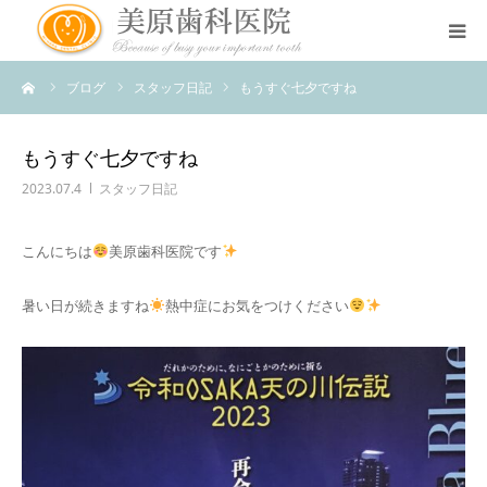
ーム
ブログ
スタッフ日記
もうすぐ七夕ですね
医院のコンセプト
診療案内
もうすぐ七夕ですね
2023.07.4
スタッフ日記
治療案内
こんにちは
美原歯科医院です
アクセス
暑い日が続きますね
熱中症にお気をつけください
スタッフ紹介
スタッフブログ