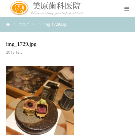
ーム
ブログ
img_1729.jpg
医院のコンセプト
診療案内
img_1729.jpg
2018.12.5
治療案内
アクセス
スタッフ紹介
スタッフブログ