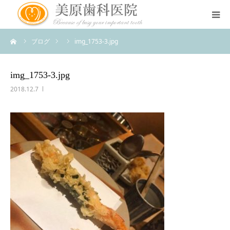
ーム
ブログ
img_1753-3.jpg
医院のコンセプト
診療案内
img_1753-3.jpg
2018.12.7
治療案内
アクセス
スタッフ紹介
スタッフブログ