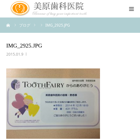
ーム
ブログ
IMG_2925.JPG
医院のコンセプト
診療案内
IMG_2925.JPG
2015.01.9
治療案内
アクセス
スタッフ紹介
スタッフブログ