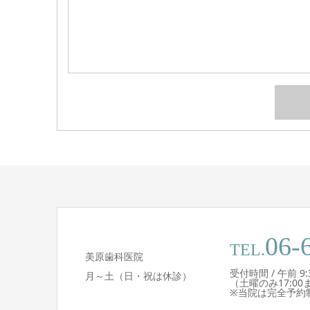
06-
TEL.
美原歯科医院
受付時間 / 午前 9:30 
月～土（日・祝は休診）
（土曜のみ17:00
※当院は完全予約