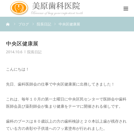
ーム
ブログ
院長日記
中央区健康展
医院のコンセプト
診療案内
中央区健康展
2014.10.6
院長日記
治療案内
こんにちは！
アクセス
先日、歯科医師会の仕事で中央区健康展に出務してきました！
スタッフ紹介
これは、毎年１０月の第一土曜日に中央区民センターで医師会や歯科
医師会及び薬剤師会が集まり健康をテーマに開催される催しです。
スタッフブログ
歯科のブースは８０歳以上の方の歯科検診と２０本以上歯が残存され
ている方の表彰や子供達へのフッ素塗布が行われました。