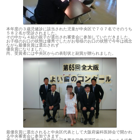
本年度の３歳児健診に該当された児童が中央区で７０７名でそのう
ち
５８２名が受診されました。
その中から４組の親子が選出され審査会に参加していただきました。
お子様のお口の状態は優秀でしたがお母様のお口の状態で今年は残念
なが
ら最優良賞は選出されず
優良賞になりました。
尚、受賞者には中央区からの表彰状と副賞が贈られました。
最優良賞に選出されると中央区代表として大阪府歯科医師会で開か
れ
る中央審査会に参加できます。