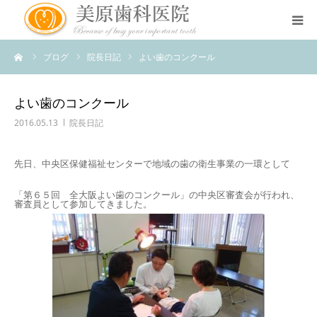
ーム
ブログ
院長日記
よい歯のコンクール
医院のコンセプト
診療案内
よい歯のコンクール
2016.05.13
院長日記
治療案内
先日、中央区保健福祉センターで地域の歯の衛生事業の一環として
アクセス
「第６５回 全大阪よい歯のコンクール」の中央区審査会が行われ、
審査員として参加してきました。
スタッフ紹介
スタッフブログ