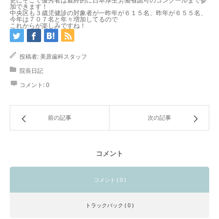
更にそこで優秀者は最終的に日本厚生労働省認可のコンクールまで参
加できます！
中央区も３歳児健診の対象者が一昨年が６１５名、
昨年が６５５名、
今年は７０７名と年々増加してるので
これからが楽しみですね！
投稿者:
美原歯科スタッフ
院長日記
コメント:
0
前の記事
次の記事
コメント
コメント ( 0 )
トラックバック ( 0 )