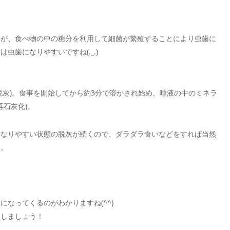
す
すが、食べ物の中の糖分を利用して細菌が繁殖することにより虫歯に
歯になりやすいですね(._.)
脱灰)。食事を開始してから約3分で溶かされ始め、唾液の中のミネラ
再石灰化)。
になりやすい状態の脱灰が続くので、ダラダラ食いなどをすれば当然
す。
なってくるのがわかりますね(^^)
らしましょう！