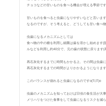
チョコなどの甘いものを食べる機会が増える季節で
甘いものを食べると虫歯になりやすいなどと言いま
なるのですが、そう考えると、どうしても甘い食べ物は虫
虫歯になるメカニズムとしては
食べ物の中の糖を利用し細菌は歯を溶かし始めます(
ルなどを利用し約40分で、元の歯の状態に戻ります(
再石灰化するまでに時間もかかる上、その間は虫歯
再石灰化するまでの時間がよりかかるようになりま
このバランスが崩れると虫歯になるのですo(T□T)o
虫歯のメカニズムを知っておけば日頃の食生活が大事に
メリハリをつけた食事をして虫歯になるリスクを減