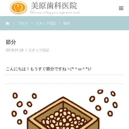
ーム
ブログ
スタッフ日記
節分
医院のコンセプト
診療案内
節分
2018.01.26
スタッフ日記
治療案内
こんにちは！もうすぐ節分ですねヽ(*＾ω＾*)ﾉ
アクセス
スタッフ紹介
スタッフブログ