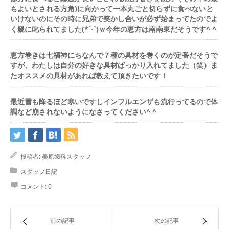
もよいとされる方角)に向かって一本丸ごと切らずに食べないと
いけないのにその時に兄弟で笑かし合いが必ず始まってたのでよ
く親に叱られてました(*´-`)ｗ今年の恵方は南南東だそうです^ ^
恵方巻きは七福神にちなんで７種の具材を巻くのが定番だそうで
すが、わたしは自分の好きな具材ばっかり入れてました（笑）ま
たオススメの具材があれば教えて頂きたいです！
最近雪も降るほど寒いですしインフルエンザも流行ってるので体
調など崩されないようになさってください^ ^
投稿者:
美原歯科スタッフ
スタッフ日記
コメント:
0
前の記事
次の記事