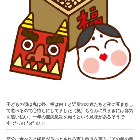
子どもの頃は鬼は外、福は内！と近所の友達たちと夜に豆まきし
て遊べるので心待ちにしてました（笑）ちなみに豆まきには邪気
を追い払い、一年の無病息災を願うという意味があるそうで
す･:*+.\(( °ω° ))/.:+
節分に食べると縁起が良いとされる恵方巻きを恵方（その年の最