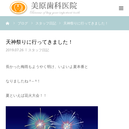
ーム
ブログ
スタッフ日記
天神祭りに行ってきました！
医院のコンセプト
診療案内
天神祭りに行ってきました！
2019.07.26
スタッフ日記
治療案内
長かった梅雨もようやく明け、いよいよ夏本番と
アクセス
なりましたね ^ – ^！
スタッフ紹介
夏といえば花火大会！！
スタッフブログ