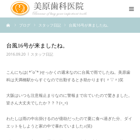
ーム
ブログ
スタッフ日記
台風16号が来ましたね。
医院のコンセプト
診療案内
台風16号が来ましたね。
2016.09.20
スタッフ日記
治療案内
こんにちは( *ˆoˆ* )せっかくの週末なのに台風で雨でしたね。美原歯
科は天満橋駅からすぐなので出勤するとき助かります( 〃▽〃)笑
アクセス
大阪はいつも注意報止まりなのに警報まで出ていたので驚きました。
スタッフ紹介
皆さん大丈夫でしたか？？？(>_<)
スタッフブログ
わたしは雨の中出掛けるのが億劫だったので夏に食べ過ぎた分、ダイ
エットをしようと家の中で暴れていました♪(笑)