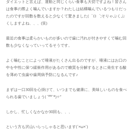
ダイエットと言えば、運動と同じくらい食事も大切ですよね！皆さん
は食事の際よく噛んでいますか？わたしは結構噛んでいるつもりだっ
たのですが回数を数えると少なくて驚きました(゜ロ゜;そりゃぷくぷ
くしますよね、、、(笑)
最近の食事は柔らかいものが多いので歯に汚れが付きやすくて噛む回
数も少なくなっていってるそうです。
よく噛むことによって唾液がたくさん出るのですが、唾液にはお口の
中を中性に保つ緩衝作用があるので糖質を分解するときに発生する酸
を薄めて虫歯や歯周病予防になるんです♪
まずは一口30回を心掛けて、いつまでも健康に、美味しいものを食べ
られる歯でいましょう( ´罒`*)✧”
しかし、忙しくなかなか30回も、、、
という方も沢山いらっしゃると思います(´×ω×`)