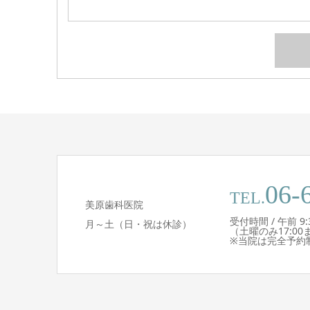
06-
TEL.
美原歯科医院
受付時間 / 午前 9:30 
月～土（日・祝は休診）
（土曜のみ17:00
※当院は完全予約