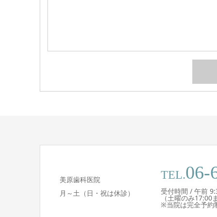
06-
TEL.
美原歯科医院
受付時間 / 午前 9:30 
月～土（日・祝は休診）
（土曜のみ17:00
※当院は完全予約