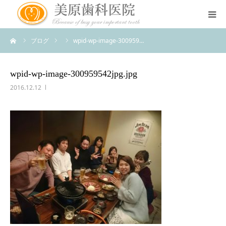
ーム
ブログ
wpid-wp-image-300959…
医院のコンセプト
診療案内
wpid-wp-image-300959542jpg.jpg
2016.12.12
治療案内
アクセス
スタッフ紹介
スタッフブログ