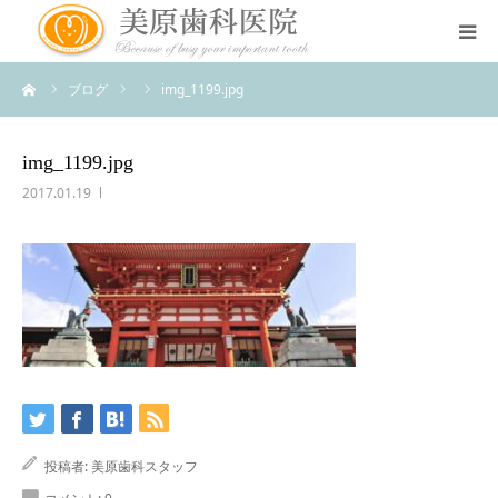
ーム
ブログ
img_1199.jpg
医院のコンセプト
診療案内
img_1199.jpg
2017.01.19
治療案内
アクセス
スタッフ紹介
スタッフブログ
投稿者:
美原歯科スタッフ