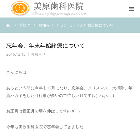
ーム
ブログ
お知らせ
忘年会、年末年始診療について
医院のコンセプト
診療案内
忘年会、年末年始診療について
2016.12.13
お知らせ
治療案内
​こんにちは
アクセス
あっという間に今年も12月になり、忘年会、クリスマス、大掃除、年
賀ハガキをしたり行事が多いので忙しい月ですね( ＞Д＜；)
スタッフ紹介
お正月は寝正月で羽を伸ばします((ﾉ∀｀)
スタッフブログ
今年も美原歯科医院で忘年会してきました